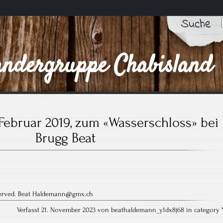
Suche
ndergruppe Chabisland
Februar 2019, zum «Wasserschloss» bei
Brugg Beat
eserved. Beat Haldemann@gmx.ch
Verfasst 21. November 2023 von beathaldemann_y1dx8j68 in category 